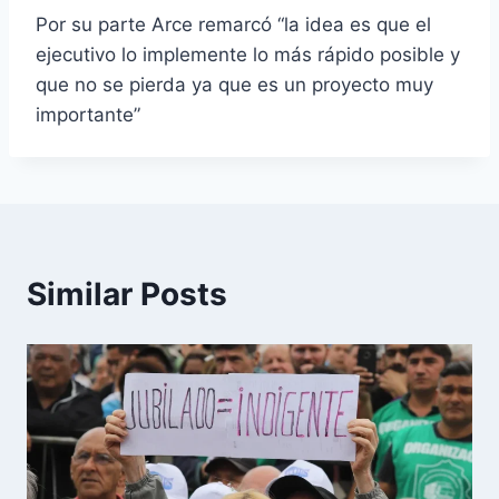
t
Por su parte Arce remarcó “la idea es que el
o
ejecutivo lo implemente lo más rápido posible y
r
que no se pierda ya que es un proyecto muy
d
importante”
e
a
u
d
i
o
Similar Posts