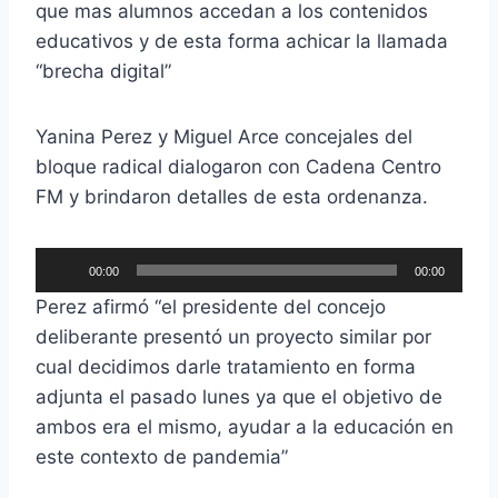
que mas alumnos accedan a los contenidos
educativos y de esta forma achicar la llamada
“brecha digital”
Yanina Perez y Miguel Arce concejales del
bloque radical dialogaron con Cadena Centro
FM y brindaron detalles de esta ordenanza.
R
00:00
00:00
e
Perez afirmó “el presidente del concejo
p
deliberante presentó un proyecto similar por
r
cual decidimos darle tratamiento en forma
o
adjunta el pasado lunes ya que el objetivo de
d
ambos era el mismo, ayudar a la educación en
u
este contexto de pandemia”
c