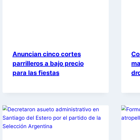
Anuncian cinco cortes
Co
parrilleros a bajo precio
ma
para las fiestas
dr