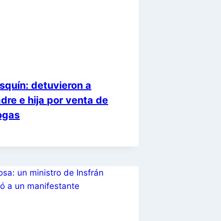
squín: detuvieron a
dre e hija por venta de
ogas