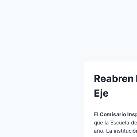
Reabren 
Eje
El
Comisario Ins
que la Escuela de
año. La instituci