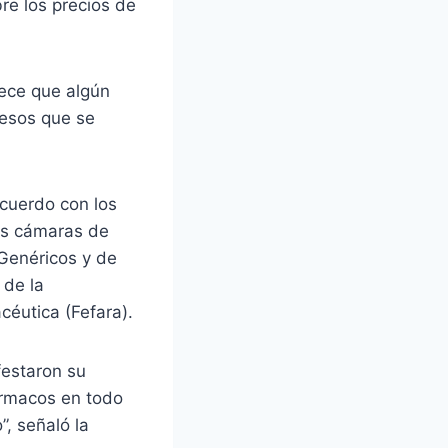
re los precios de
rece que algún
resos que se
acuerdo con los
las cámaras de
Genéricos y de
 de la
éutica (Fefara).
festaron su
fármacos en todo
”, señaló la