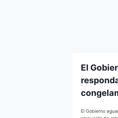
El Gobie
responda
congelam
El Gobierno aguar