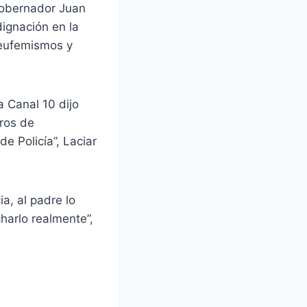
gobernador Juan
dignación en la
 eufemismos y
 Canal 10 dijo
tros de
e Policía”, Laciar
ia, al padre lo
harlo realmente”,