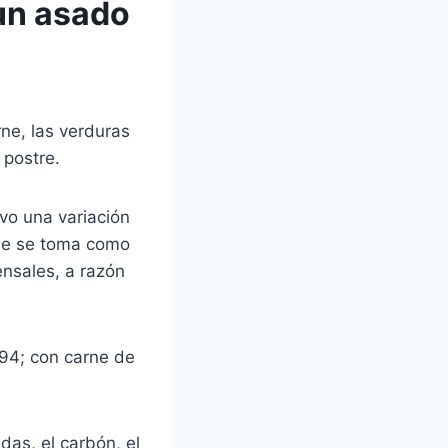
un asado
rne, las verduras
 postre.
vo una variación
que se toma como
ensales, a razón
994; con carne de
das, el carbón, el