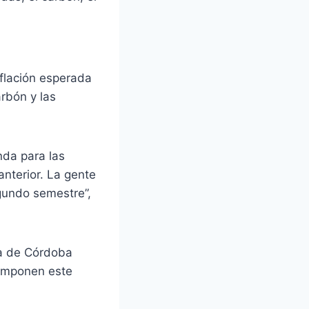
nflación esperada
rbón y las
nda para las
anterior. La gente
egundo semestre”,
sa de Córdoba
componen este