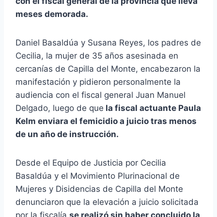
con el fiscal general de la provincia que lleva
d
meses demorada.
u
c
Daniel Basaldúa y Susana Reyes, los padres de
t
Cecilia, la mujer de 35 años asesinada en
o
cercanías de Capilla del Monte, encabezaron la
r
manifestación y pidieron personalmente la
d
audiencia con el fiscal general Juan Manuel
e
Delgado, luego de que
la fiscal actuante Paula
a
Kelm enviara el femicidio a juicio tras menos
u
de un año de instrucción.
d
i
Desde el Equipo de Justicia por Cecilia
o
Basaldúa y el Movimiento Plurinacional de
Mujeres y Disidencias de Capilla del Monte
denunciaron que la elevación a juicio solicitada
por la fiscalía
se realizó sin haber concluido la