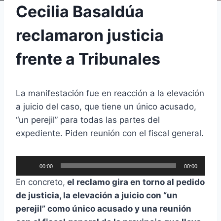
Cecilia Basaldúa
reclamaron justicia
frente a Tribunales
La manifestación fue en reacción a la elevación
a juicio del caso, que tiene un único acusado,
“un perejil” para todas las partes del
expediente. Piden reunión con el fiscal general.
R
00:00
00:00
e
En concreto,
el reclamo gira en torno al pedido
p
de justicia, la elevación a juicio con “un
r
perejil” como único acusado y una reunión
o