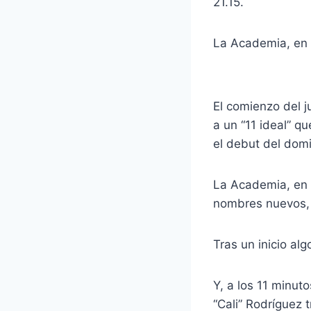
21.15.
La Academia, en 
El comienzo del j
a un “11 ideal” q
el debut del dom
La Academia, en 
nombres nuevos, 
Tras un inicio al
Y, a los 11 minut
“Cali” Rodríguez 