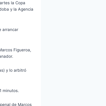
artes la Copa
doba y la Agencia
e arrancar
 Marcos Figueroa,
anador.
) y lo arbitró
1 minutos.
n penal de Marcos