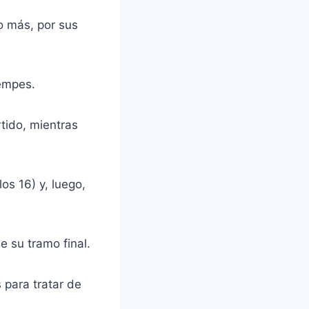
o más, por sus
empes.
tido, mientras
os 16) y, luego,
e su tramo final.
s para tratar de