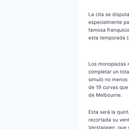
La cita se disput
especialmente pa
famosa franquicia
esta temporada (
Los monoplazas m
completar un tota
simuló no menos 
de 19 curvas que 
de Melbourne.
Esta será la quin
recortada su vent
Verstappen, que 