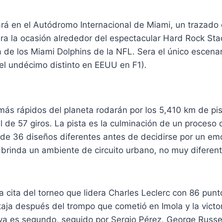
ará en el Autódromo Internacional de Miami, un trazado
ra la ocasión alrededor del espectacular Hard Rock Sta
 de los Miami Dolphins de la NFL. Sera el único escena
el undécimo distinto en EEUU en F1).
ás rápidos del planeta rodarán por los 5,410 km de pis
l de 57 giros. La pista es la culminación de un proceso 
de 36 diseños diferentes antes de decidirse por un em
brinda un ambiente de circuito urbano, no muy diferent
ta cita del torneo que lidera Charles Leclerc con 86 pun
aja después del trompo que cometió en Imola y la victo
ya es segundo, seguido por Sergio Pérez, George Russel