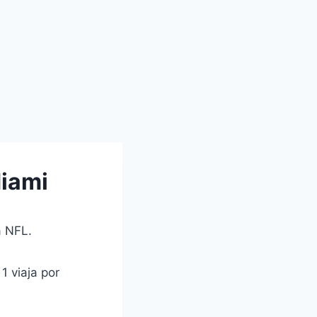
Miami
a NFL.
 viaja por