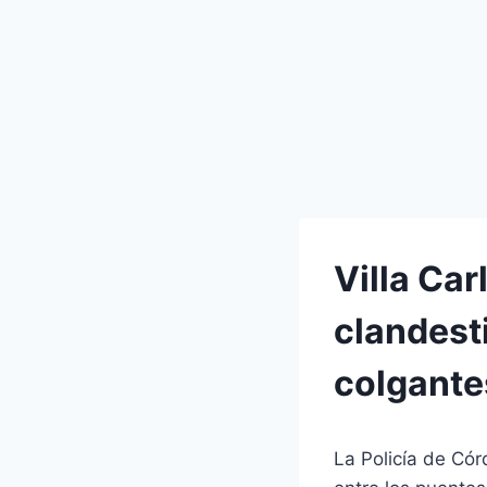
Villa Car
clandest
colgante
La Policía de Có