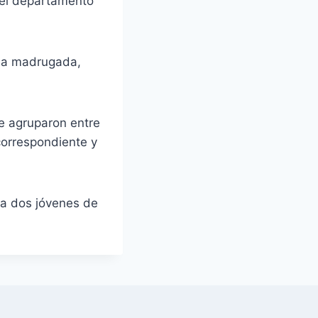
 el departamento
 la madrugada,
e agruparon entre
correspondiente y
 a dos jóvenes de