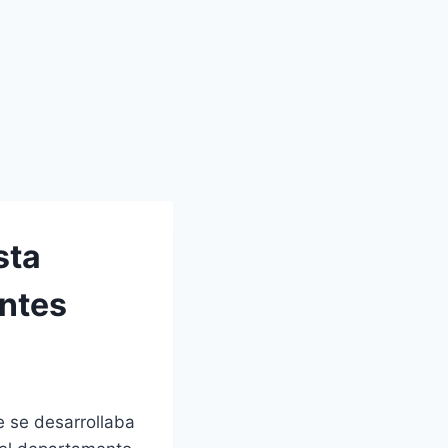
sta
entes
e se desarrollaba