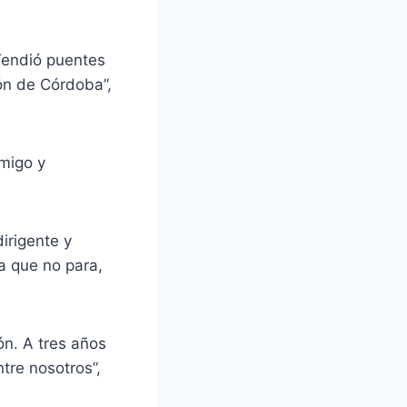
 Tendió puentes
ión de Córdoba”,
amigo y
irigente y
a que no para,
n. A tres años
tre nosotros”,