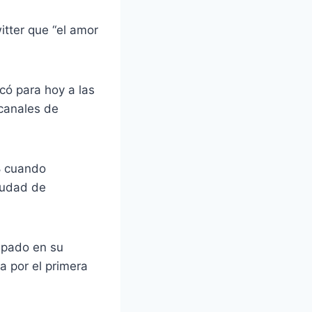
itter que “el amor
có para hoy a las
 canales de
8 cuando
iudad de
ipado en su
a por el primera