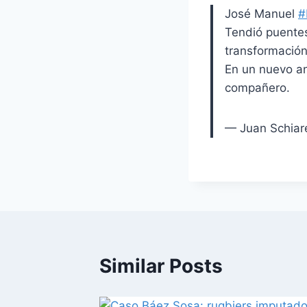
José Manuel
#
Tendió puentes
transformació
En un nuevo an
compañero.
— Juan Schiare
Similar Posts