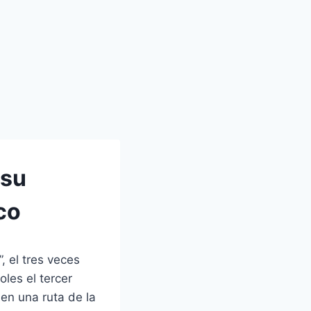
 su
co
, el tres veces
les el tercer
en una ruta de la