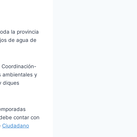
oda la provincia
ejos de agua de
e Coordinación-
es ambientales y
y diques
 temporadas
 debe contar con
e
Ciudadano