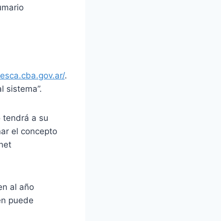
umario
pesca.cba.gov.ar/
.
l sistema”.
 tendrá a su
nar el concepto
net
en al año
ién puede