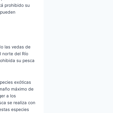
tá prohibido su
e pueden
do las vedas de
 norte del Río
rohibida su pesca
species exóticas
 tamaño máximo de
er a los
sca se realiza con
 estas especies