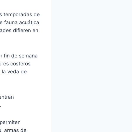
las temporadas de
de fauna acuática
ades difieren en
er fin de semana
ores costeros
 la veda de
entran
.
 permiten
o, armas de