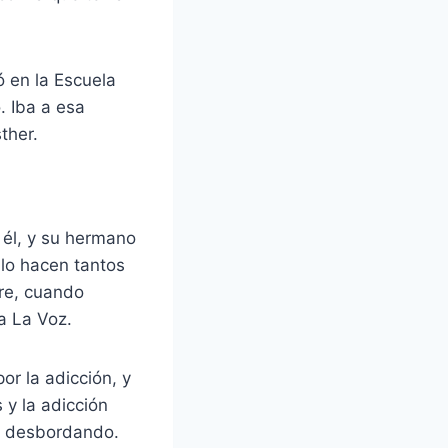
ó en la Escuela
. Iba a esa
ther.
 él, y su hermano
lo hacen tantos
re, cuando
a La Voz.
or la adicción, y
 y la adicción
n desbordando.