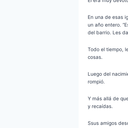
Él era muy devoto
En una de esas ig
un año entero. “
del barrio. Les da
Todo el tiempo, l
cosas.
Luego del nacimie
rompió.
Y más allá de qu
y recaídas.
Ssus amigos desc