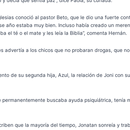
 y decía que sentía paz”, dice Paola, su cuñada.
lesias conoció al pastor Beto, que le dio una fuerte co
Ese año estaba muy bien. Incluso había creado un mere
ba el té o el mate y les leía la Biblia”, comenta Hernán.
es advertía a los chicos que no probaran drogas, que n
nto de su segunda hija, Azul, la relación de Joni con su
e permanentemente buscaba ayuda psiquiátrica, tenía 
riben que la mayoría del tiempo, Jonatan sonreía y tr