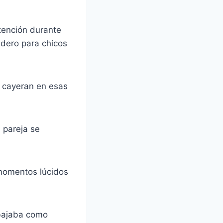
ntención durante
ndero para chicos
o cayeran en esas
 pareja se
momentos lúcidos
abajaba como