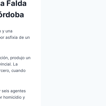
La Falda
Córdoba
n y una
or asfixia de un
ción, produjo un
incial. La
ercero, cuando
y seis agentes
r homicidio y