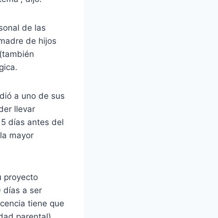
sonal de las
 madre de hijos
 (también
gica.
dió a uno de sus
der llevar
5 días antes del
 la mayor
u proyecto
 días a ser
icencia tiene que
dad parental).