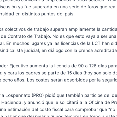
discusión ya fue superada en una serie de foros que reali
rsidad en distintos puntos del país.
s colectivos de trabajo superan ampliamente la cantid
y de Contrato de Trabajo. No es que esto vaya a ser una
l. En muchos lugares ya las licencias de la LCT han si
indicalista judicial, en diálogo con la prensa acreditada
oder Ejecutivo aumenta la licencia de 90 a 126 días par
 y para los padres se parte de 15 días (hoy son solo do
 ocho años. Los costos serán absorbidos por la segurid
via Lospennato (PRO) pidió que también participe del d
Hacienda, y anunció que le solicitará a la Oficina de P
na estimación del costo fiscal para comprobar que “no
 a haber que despejar algunos temores en torno a este t