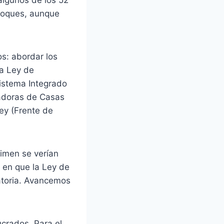
algunos de los 52
bloques, aunque
s: abordar los
la Ley de
Sistema Integrado
jadoras de Casas
ley (Frente de
gimen se verían
 en que la Ley de
natoria. Avancemos
ucrados. Para el