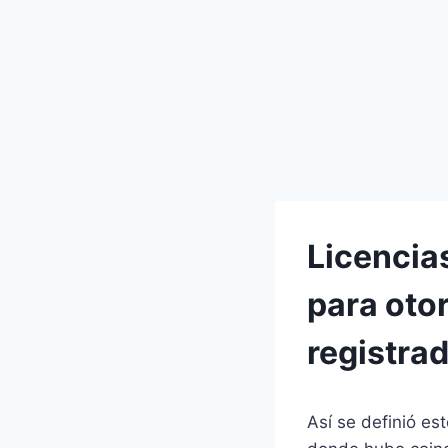
Licencia
para oto
registra
Así se definió e