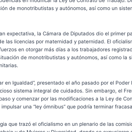
idencias en modificar la Ley de Contrato de Trabajo. D
ción de monotributistas y autónomos, así como un siste
an expectativa, la Cámara de Diputados dio el primer p
de las licencias por maternidad y paternidad. El oficialis
fuerzos en otorgar más días a los trabajadores registra
ituación de monotributistas y autónomos, así como la s
itarias.
ar en Igualdad”, presentado el año pasado por el Poder 
cioso sistema integral de cuidados. Sin embargo, el Fr
 paso y comenzar por las modificaciones a la Ley de Co
 impulsar una “ley ómnibus” que podría terminar fracas
egia que trazó el oficialismo en un plenario de las comis