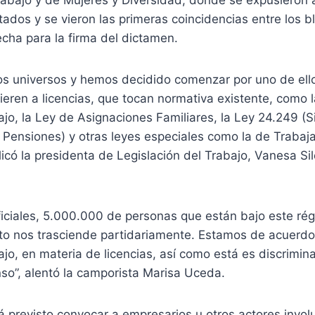
rabajo y de Mujeres y Diversidad, donde se expusieron 
ados y se vieron las primeras coincidencias entre los 
cha para la firma del dictamen.
os universos y hemos decidido comenzar por uno de ello
ieren a licencias, que tocan normativa existente, como 
jo, la Ley de Asignaciones Familiares, la Ley 24.249 (
y Pensiones) y otras leyes especiales como la de Traba
plicó la presidenta de Legislación del Trabajo, Vanesa Si
ficiales, 5.000.000 de personas que están bajo este ré
sto nos trasciende partidariamente. Estamos de acuerdo
jo, en materia de licencias, así como está es discrimi
so”, alentó la camporista Marisa Uceda.
á previsto convocar a empresarios u otros actores invol