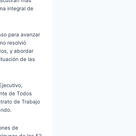
iscutirán más
ma integral de
aso para avanzar
mo resolvió
dos, y abordar
ituación de las
Ejecutivo,
ente de Todos
ntrato de Trabajo
ando.
iones de