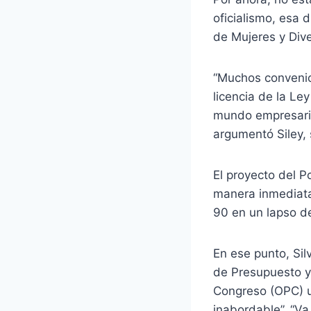
oficialismo, esa 
de Mujeres y Dive
“Muchos convenio
licencia de la Le
mundo empresaria
argumentó Siley, s
El proyecto del P
manera inmediata;
90 en un lapso de
En ese punto, Sil
de Presupuesto y 
Congreso (OPC) u
inabordable”. “Va