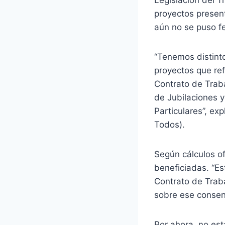
Legislación del T
proyectos present
aún no se puso fe
“Tenemos distint
proyectos que ref
Contrato de Traba
de Jubilaciones 
Particulares”, ex
Todos).
Según cálculos o
beneficiadas. “E
Contrato de Traba
sobre ese consen
Por ahora, no est