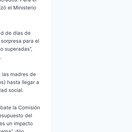
zó el Ministerio
ad de días de
 sorpresa para el
do superadas”,
.
a las madres de
s) hasta llegar a
ad social.
ebate la Comisión
resupuesto del
 es un impacto
ema”, dijo.