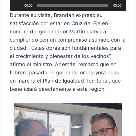
R
00:00
00:00
e
Durante su visita, Brandan expresó su
p
satisfacción por estar en Cruz del Eje en
r
nombre del gobernador Martín Llaryora,
o
cumpliendo con un compromiso asumido con la
d
ciudad. “Estas obras son fundamentales para
u
el crecimiento y bienestar de los vecinos”,
c
afirmó el ministro. Además, remarcó que en
t
febrero pasado, el gobernador Llaryora puso
o
en marcha el Plan de Igualdad Territorial, que
r
beneficiará directamente a esta región.
d
e
a
u
d
i