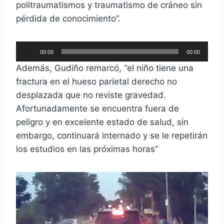
politraumatismos y traumatismo de cráneo sin
pérdida de conocimiento”.
R
00:00
00:00
e
Además, Gudiño remarcó, “el niño tiene una
p
fractura en el hueso parietal derecho no
r
desplazada que no reviste gravedad.
o
Afortunadamente se encuentra fuera de
d
peligro y en excelente estado de salud, sin
u
embargo, continuará internado y se le repetirán
c
los estudios en las próximas horas”
t
o
R
r
e
d
p
e
r
a