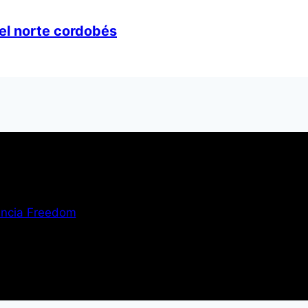
 el norte cordobés
ncia Freedom