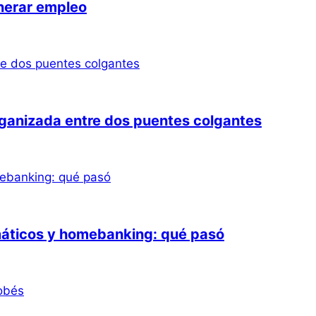
nerar empleo
organizada entre dos puentes colgantes
omáticos y homebanking: qué pasó