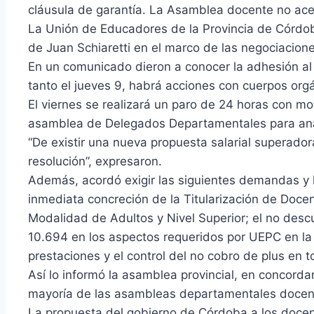
cláusula de garantía. La Asamblea docente no ace
La Unión de Educadores de la Provincia de Córdob
de Juan Schiaretti en el marco de las negociacione
En un comunicado dieron a conocer la adhesión al 
tanto el jueves 9, habrá acciones con cuerpos or
El viernes se realizará un paro de 24 horas con mo
asamblea de Delegados Departamentales para anal
“De existir una nueva propuesta salarial superadora
resolución”, expresaron.
Además, acordó exigir las siguientes demandas y l
inmediata concreción de la Titularización de Doce
Modalidad de Adultos y Nivel Superior; el no descu
10.694 en los aspectos requeridos por UEPC en la I
prestaciones y el control del no cobro de plus en t
Así lo informó la asamblea provincial, en concorda
mayoría de las asambleas departamentales docen
La propuesta del gobierno de Córdoba a los docent