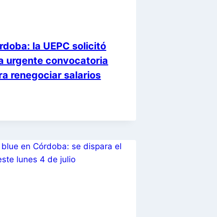
rdoba: la UEPC solicitó
a urgente convocatoria
ra renegociar salarios