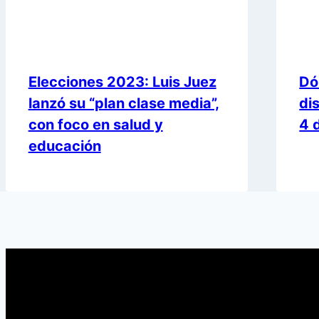
Elecciones 2023: Luis Juez
Dó
lanzó su “plan clase media”,
di
con foco en salud y
4 d
educación