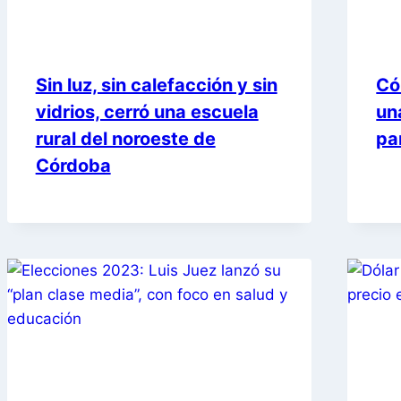
Sin luz, sin calefacción y sin
Có
vidrios, cerró una escuela
un
rural del noroeste de
pa
Córdoba