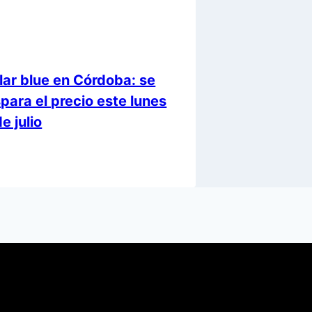
lar blue en Córdoba: se
spara el precio este lunes
e julio