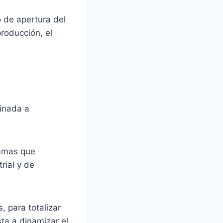
o de apertura del
producción, el
tinada a
ramas que
rial y de
, para totalizar
ta a dinamizar el