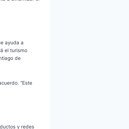
ue ayuda a
á el turismo
ntiago de
acuerdo. “Este
oductos y redes