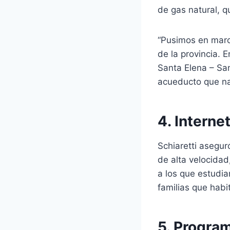
de gas natural, 
“Pusimos en march
de la provincia. 
Santa Elena – San
acueducto que nac
4. Interne
Schiaretti asegu
de alta velocidad
a los que estudi
familias que habit
5. Progra