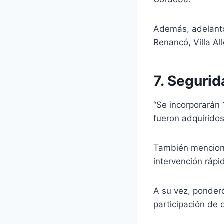
Además, adelantó 
Renancó, Villa Al
7. Segurid
“Se incorporarán 
fueron adquiridos
También mencionó
intervención rápi
A su vez, ponderó
participación de 