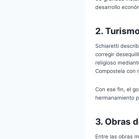
desarrollo económi
2. Turism
Schiaretti descr
corregir desequil
religioso median
Compostela con n
Con ese fin, el g
hermanamiento pod
3. Obras d
Entre las obras m