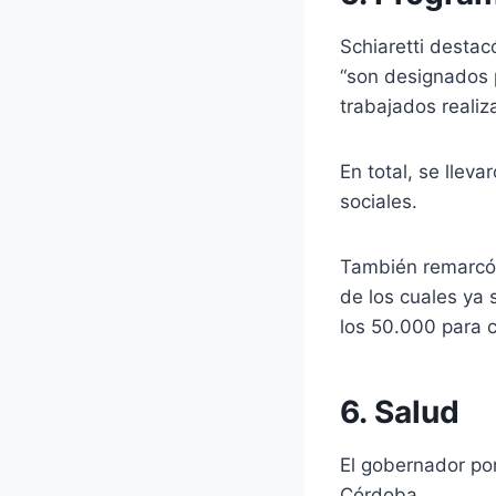
Schiaretti destac
“son designados p
trabajados realiz
En total, se llev
sociales.
También remarcó l
de los cuales ya 
los 50.000 para c
6. Salud
El gobernador pon
Córdoba.