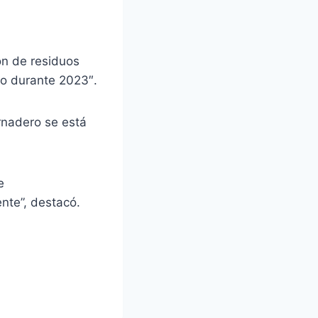
ión de residuos
to durante 2023″.
rnadero se está
e
nte”, destacó.