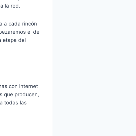
a la red.
a a cada rincón
mpezaremos el de
a etapa del
nas con Internet
os que producen,
a todas las