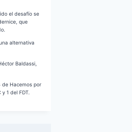
ido el desafío se
dernice, que
do.
una alternativa
Héctor Baldassi,
 3 de Hacemos por
 y 1 del FDT.