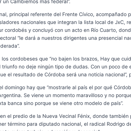
uir un Cambiemos más federal”.
nal, principal referente del Frente Cívico, acompañado p
sladores nacionales que integran la lista local de JxC, re
ur cordobés y concluyó con un acto en Río Cuarto, dond
ectoral “le dará a nuestros dirigentes una presencial na
iderada”.
 los cordobeses que “no bajen los brazos, Hay que cuid
 triunfo no deje ningún tipo de dudas. Con un poco de e
e el resultado de Córdoba será una noticia nacional”, 
el domingo hay que “mostrarle al país el por qué Córdob
 Argentina. Se viene un momento maravilloso y no porq
xta banca sino porque se viene otro modelo de país”.
ó en el predio de la Nueva Vecinal Fénix, donde también p
er término para diputado nacional, el radical Rodrigo d