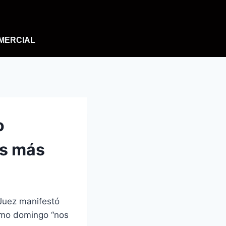
MERCIAL
o
os más
 Juez manifestó
ximo domingo “nos