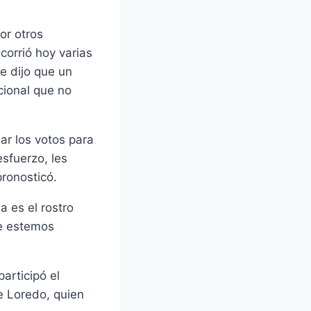
or otros
corrió hoy varias
e dijo que un
cional que no
ar los votos para
sfuerzo, les
pronosticó.
a es el rostro
ue estemos
articipó el
e Loredo, quien