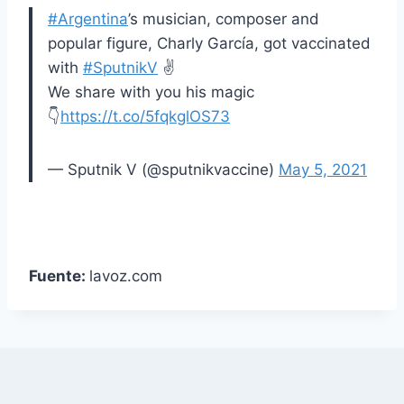
#Argentina
’s musician, composer and
popular figure, Charly García, got vaccinated
with
#SputnikV
✌️
We share with you his magic
👇
https://t.co/5fqkglOS73
— Sputnik V (@sputnikvaccine)
May 5, 2021
Fuente:
lavoz.com