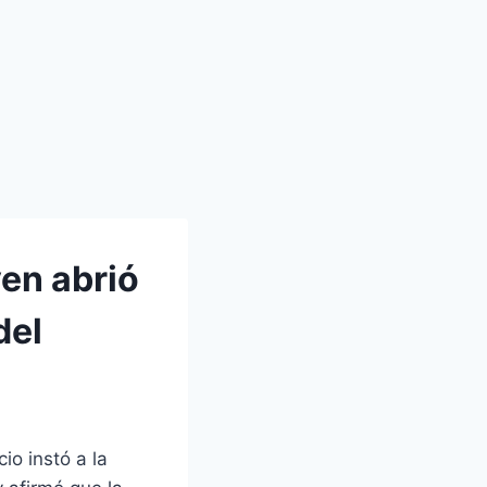
en abrió
del
o instó a la