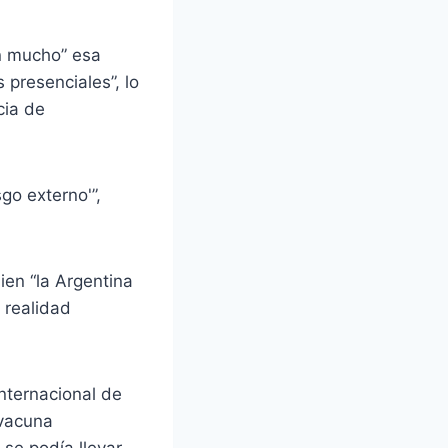
an mucho” esa
 presenciales”, lo
cia de
go externo'”,
ien “la Argentina
 realidad
nternacional de
 vacuna