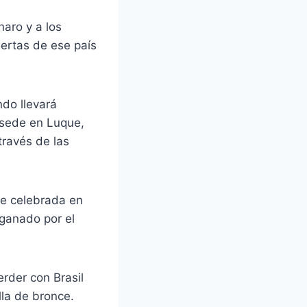
naro y a los
uertas de ese país
ndo llevará
 sede en Luque,
través de las
ue celebrada en
 ganado por el
rder con Brasil
lla de bronce.