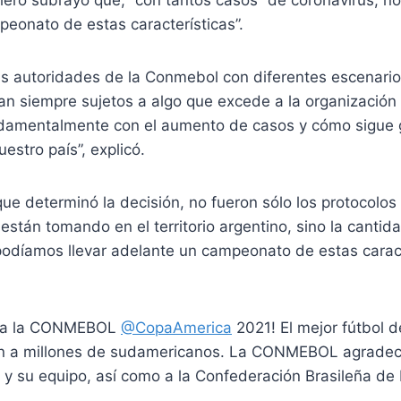
ero subrayó que, “con tantos casos” de coronavirus, no 
eonato de estas características”.
as autoridades de la Conmebol con diferentes escenario
n siempre sujetos a algo que excede a la organización 
ndamentalmente con el aumento de casos y cómo sigue 
estro país”, explicó.
o que determinó la decisión, no fueron sólo los protocolo
 están tomando en el territorio argentino, sino la canti
podíamos llevar adelante un campeonato de estas caract
rá a la CONMEBOL
@CopaAmerica
2021! El mejor fútbol d
ión a millones de sudamericanos. La CONMEBOL agradec
y su equipo, así como a la Confederación Brasileña de 
,