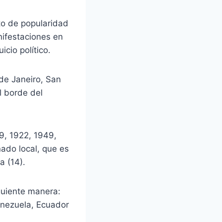
to de popularidad
nifestaciones en
cio político.
de Janeiro, San
l borde del
19, 1922, 1949,
nado local, que es
a (14).
guiente manera:
Venezuela, Ecuador