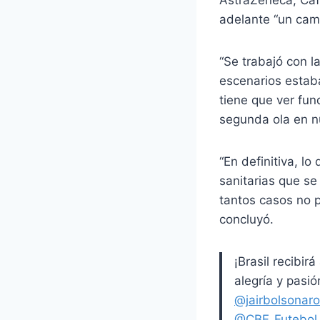
AstraZeneca, Cafi
adelante “un camp
“Se trabajó con l
escenarios estaba
tiene que ver fu
segunda ola en nu
“En definitiva, l
sanitarias que se
tantos casos no 
concluyó.
¡Brasil recibi
alegría y pas
@jairbolsonaro
@CBF_Futebol