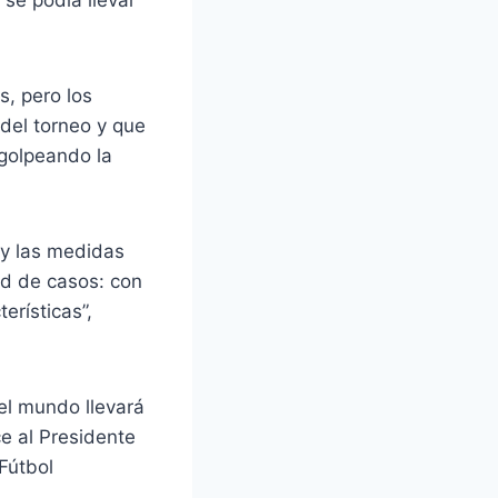
se podía llevar
s, pero los
del torneo y que
golpeando la
s y las medidas
dad de casos: con
erísticas”,
el mundo llevará
e al Presidente
Fútbol