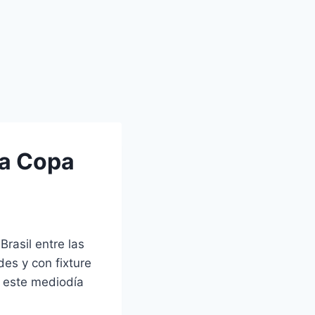
la Copa
rasil entre las
des y con fixture
d este mediodía