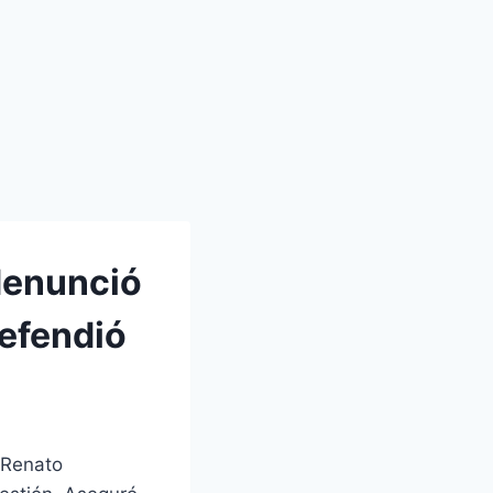
 denunció
defendió
, Renato