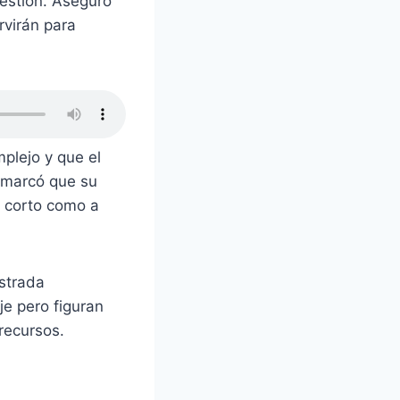
gestión. Aseguró
virán para
plejo y que el
emarcó que su
a corto como a
strada
je pero figuran
recursos.