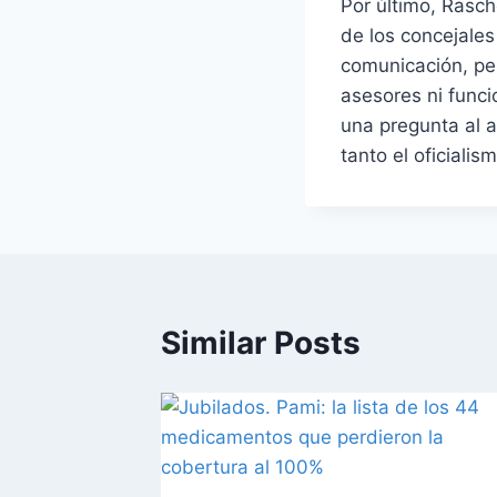
Por último, Rasch
de los concejale
comunicación, pe
asesores ni funci
una pregunta al a
tanto el oficialis
Similar Posts