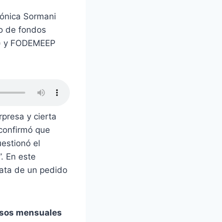
 Mónica Sormani
so de fondos
d) y FODEMEEP
rpresa y cierta
 confirmó que
estionó el
”. En este
rata de un pedido
esos mensuales