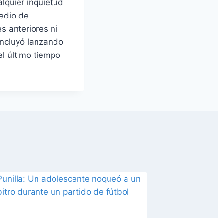
lquier inquietud
medio de
s anteriores ni
oncluyó lanzando
l último tiempo