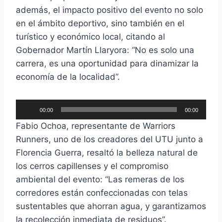
además, el impacto positivo del evento no solo
en el ámbito deportivo, sino también en el
turístico y económico local, citando al
Gobernador Martín Llaryora: “No es solo una
carrera, es una oportunidad para dinamizar la
economía de la localidad”.
R
00:00
00:00
e
Fabio Ochoa, representante de Warriors
p
Runners, uno de los creadores del UTU junto a
r
Florencia Guerra, resaltó la belleza natural de
o
los cerros capillenses y el compromiso
d
ambiental del evento: “Las remeras de los
u
corredores están confeccionadas con telas
c
sustentables que ahorran agua, y garantizamos
t
la recolección inmediata de residuos”.